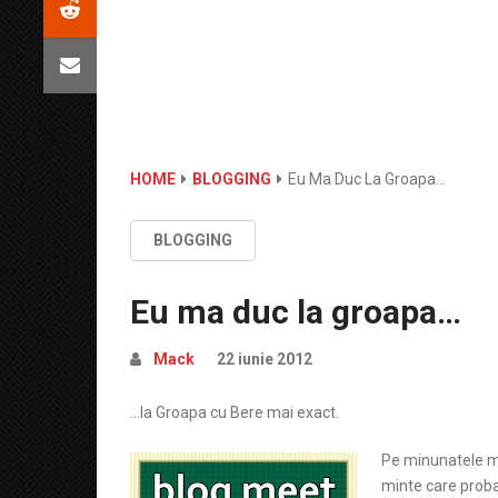
HOME
BLOGGING
Eu Ma Duc La Groapa…
BLOGGING
Eu ma duc la groapa…
Mack
22 iunie 2012
…la Groapa cu Bere mai exact.
Pe minunatele me
minte care probabi