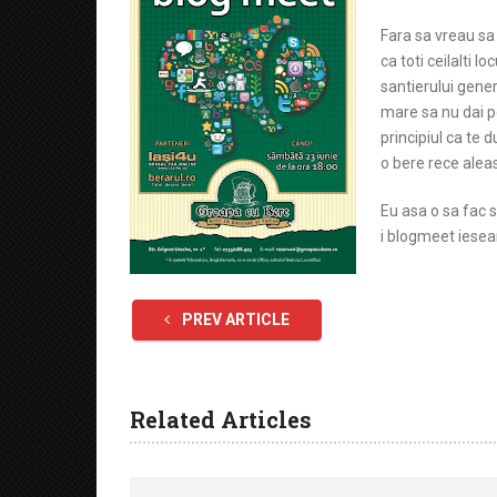
Fara sa vreau sa 
ca toti ceilalti l
santierului gener
mare sa nu dai p
principiul ca te d
o bere rece aleas
Eu asa o sa fac 
i blogmeet iesea
PREV ARTICLE
Related Articles