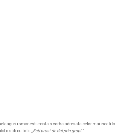
leaguri romanesti exista o vorba adresata celor mai inceti la
l o stiti cu totii:
„Esti prost de dai prin gropi.”