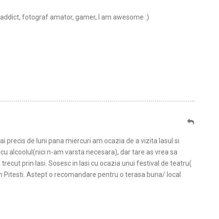
t addict, fotograf amator, gamer, I am awesome :)
 precis de luni pana miercuri am ocazia de a vizita Iasul si
cu alcoolul(nici n-am varsta necesara), dar tare as vrea sa
recut prin Iasi. Sosesc in Iasi cu ocazia unui festival de teatru(
 Pitesti. Astept o recomandare pentru o terasa buna/ local