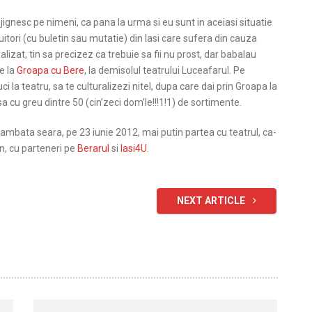
jignesc pe nimeni, ca pana la urma si eu sunt in aceiasi situatie
ocuitori (cu buletin sau mutatie) din Iasi care sufera din cauza
alizat, tin sa precizez ca trebuie sa fii nu prost, dar babalau
e la
Groapa cu Bere
, la demisolul teatrului Luceafarul. Pe
uci la teatru, sa te culturalizezi nitel,
dupa care dai prin Groapa la
a cu greu dintre 50 (cin’zeci dom’le!!!1!1) de sortimente.
sambata seara, pe 23 iunie 2012, mai putin partea cu teatrul, ca-
n, cu parteneri pe
Berarul
si
Iasi4U
.
NEXT ARTICLE