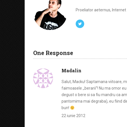
Proeliator aeternus, Interne
One Response
Madalin
Salut, Macku! Saptamana viitoare, mai
faimoasele ,,berarii”! Nu ma omor eu 
degust o bere si sa fiu mandru ca am t
pantomima mai degraba), eu fiind din
bun!
22 iunie 2012