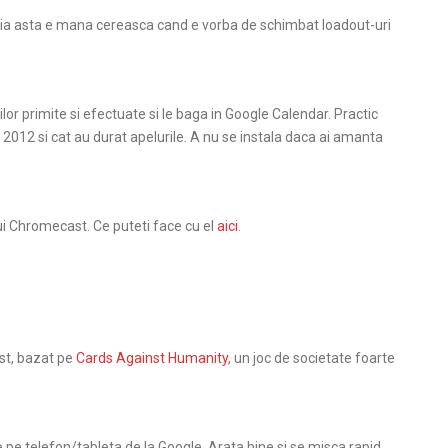
catia asta e mana cereasca cand e vorba de schimbat loadout-uri
rilor primite si efectuate si le baga in Google Calendar. Practic
2012 si cat au durat apelurile. A nu se instala daca ai amanta
i Chromecast. Ce puteti face cu el
aici
.
st, bazat pe
Cards Against Humanity
, un joc de societate foarte
de pe telefon/tableta de la Google. Arata bine si se misca rapid.