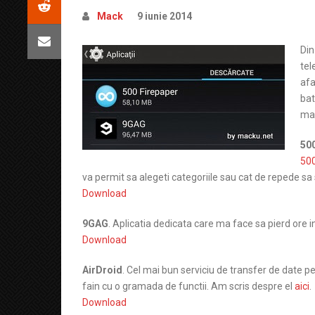
Mack
9 iunie 2014
Din
tel
afa
bat
mai
500
50
va permit sa alegeti categoriile sau cat de repede s
Download
9GAG
. Aplicatia dedicata care ma face sa pierd ore i
Download
AirDroid
. Cel mai bun serviciu de transfer de date p
fain cu o gramada de functii. Am scris despre el
aici
.
Download