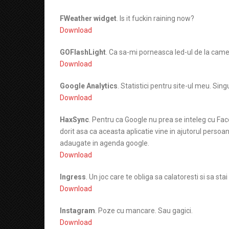
FWeather widget
. Is it fuckin raining now?
Download
GOFlashLight
. Ca sa-mi porneasca led-ul de la came
Download
Google Analytics
. Statistici pentru site-ul meu. Sin
Download
HaxSync
. Pentru ca Google nu prea se inteleg cu Fa
dorit asa ca aceasta aplicatie vine in ajutorul persoa
adaugate in agenda google.
Download
Ingress
. Un joc care te obliga sa calatoresti si sa s
Download
Instagram
. Poze cu mancare. Sau gagici.
Download