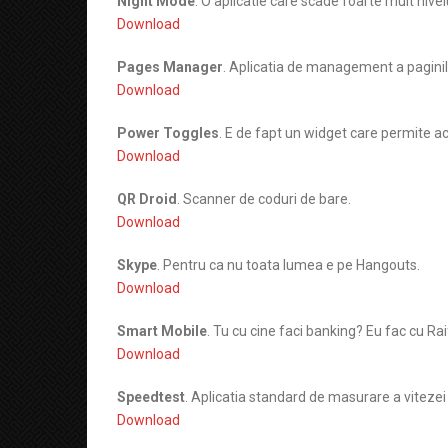
Night Mode
. O aplicatie care scade foarte mult nivel
Download
Pages Manager
. Aplicatia de management a pagini
Download
Power Toggles
. E de fapt un widget care permite a
Download
QR Droid
. Scanner de coduri de bare.
Download
Skype
. Pentru ca nu toata lumea e pe Hangouts.
Download
Smart Mobile
. Tu cu cine faci banking? Eu fac cu Rai
Download
Speedtest
. Aplicatia standard de masurare a vitezei 
Download