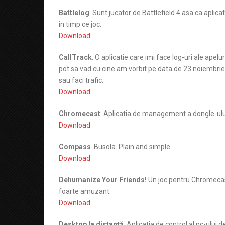
Battlelog
. Sunt jucator de Battlefield 4 asa ca apli
in timp ce joc.
Download
CallTrack
. O aplicatie care imi face log-uri ale apelu
pot sa vad cu cine am vorbit pe data de 23 noiembrie 
sau faci trafic.
Download
Chromecast
. Aplicatia de management a dongle-ulu
Download
Compass
. Busola. Plain and simple.
Download
Dehumanize Your Friends!
Un joc pentru Chromeca
foarte amuzant.
Download
Desktop la distanță
. Aplicatia de control al pc-ului 