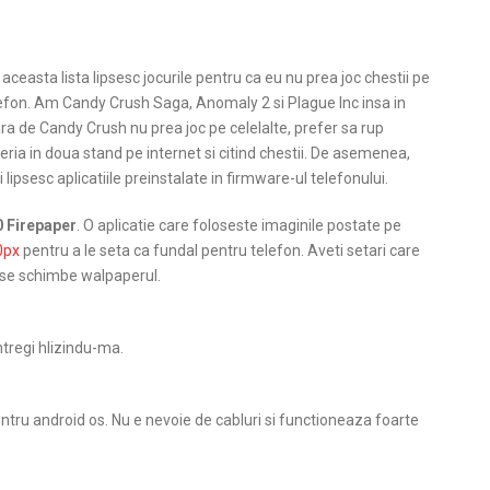
 aceasta lista lipsesc jocurile pentru ca eu nu prea joc chestii pe
efon. Am Candy Crush Saga, Anomaly 2 si Plague Inc insa in
ra de Candy Crush nu prea joc pe celelalte,
prefer sa rup
eria in doua stand pe internet si citind chestii. De asemenea,
 lipsesc aplicatiile preinstalate in firmware-ul telefonului.
 Firepaper
. O aplicatie care foloseste imaginile postate pe
0px
pentru a le seta ca fundal pentru telefon. Aveti setari care
a se schimbe walpaperul.
ntregi hlizindu-ma.
entru android os. Nu e nevoie de cabluri si functioneaza foarte