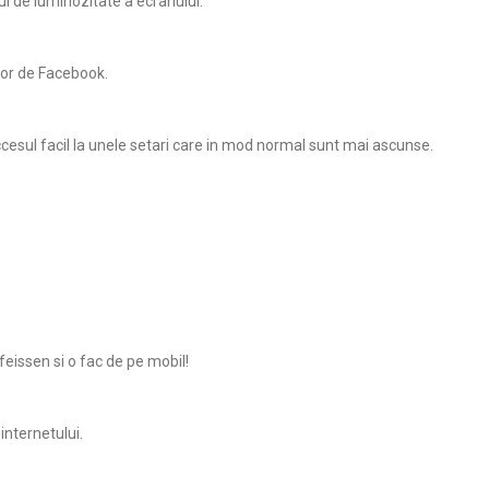
ul de luminozitate a ecranului.
lor de Facebook.
ccesul facil la unele setari care in mod normal sunt mai ascunse.
feissen si o fac de pe mobil!
internetului.