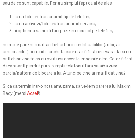
sau de ce sunt capabile. Pentru simplul fapt ca ai de ales:
sa nu folosesti un anumit tip de telefon;
sa nu activezi/folosesti un anumit serviciu;
ai optiunea sa nu iti faci poze in cucu gol pe telefon;
nu mi se pare normal sa cheltui banii contribuabililor (ai lor, ai
americanilor) pornind o ancheta care n-ar fi fost necesara daca nu
ar fi chiar vina ta ca au avut unii acces la imaginile alea. Ce-ar fi fost
daca si-ar fi pierdut pur si simplu telefonul fara sa aiba vreo
parola/pattern de blocare a lui. Atunci pe cine ar mai fi dat vina?
Si ca sa termin intr-o nota amuzanta, sa vedem parerea lui Maxim
Bady (mersi
Acsel
!)