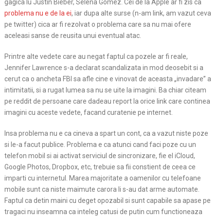
gagica lu Justin Bieber, Selena Gomez. Cei de la Apple ar fi zis ca
problema nu e de la ei
, iar dupa alte surse (n-am link, am vazut ceva
pe twitter) cica ar fi rezolvat o problema care sa nu mai ofere
aceleasi sanse de reusita unui eventual atac.
Printre alte vedete care au negat faptul ca pozele ar fi reale,
Jennifer Lawrence s-a declarat scandalizata in mod deosebit si a
cerut ca o ancheta FBI sa afle cine e vinovat de aceasta „invadare” a
intimitatii, si a rugat lumea sa nu se uite la imagini. Ba chiar citeam
pe reddit de persoane care dadeau report la orice link care continea
imagini cu aceste vedete, facand curatenie pe internet.
Insa problema nu e ca cineva a spart un cont, ca a vazut niste poze
si le-a facut publice. Problema e ca atunci cand faci poze cu un
telefon mobil si ai activat serviciul de sincronizare, fie el iCloud,
Google Photos, Dropbox, etc, trebuie sa fii constient de ceea ce
imparti cu internetul. Marea majoritate a oamenilor cu telefoane
mobile sunt ca niste maimute carora li s-au dat arme automate.
Faptul ca detin maini cu deget opozabil si sunt capabile sa apase pe
tragaci nu inseamna ca inteleg catusi de putin cum functioneaza