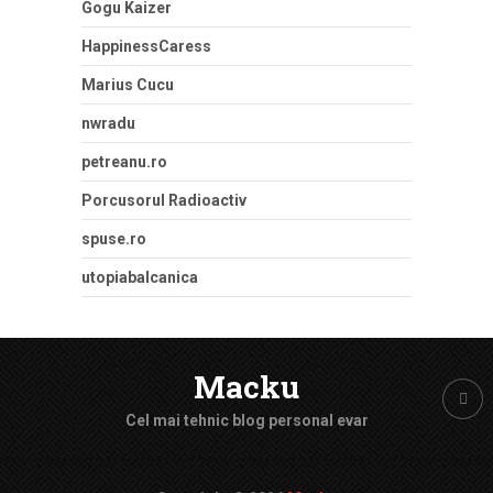
Gogu Kaizer
HappinessCaress
Marius Cucu
nwradu
petreanu.ro
Porcusorul Radioactiv
spuse.ro
utopiabalcanica
Macku
Cel mai tehnic blog personal evar