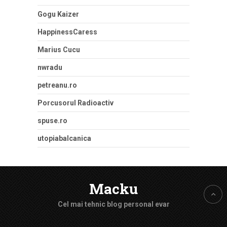
Gogu Kaizer
HappinessCaress
Marius Cucu
nwradu
petreanu.ro
Porcusorul Radioactiv
spuse.ro
utopiabalcanica
Macku
Cel mai tehnic blog personal evar