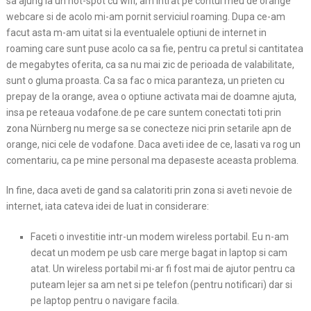
sa ajung la un hot-spot cu wifi, am intrat pe contul meu de orange
webcare si de acolo mi-am pornit serviciul roaming. Dupa ce-am
facut asta m-am uitat si la eventualele optiuni de internet in
roaming care sunt puse acolo ca sa fie, pentru ca pretul si cantitatea
de megabytes oferita, ca sa nu mai zic de perioada de valabilitate,
sunt o gluma proasta. Ca sa fac o mica paranteza, un prieten cu
prepay de la orange, avea o optiune activata mai de doamne ajuta,
insa pe reteaua vodafone.de pe care suntem conectati toti prin
zona Nürnberg nu merge sa se conecteze nici prin setarile apn de
orange, nici cele de vodafone. Daca aveti idee de ce, lasati va rog un
comentariu, ca pe mine personal ma depaseste aceasta problema.
In fine, daca aveti de gand sa calatoriti prin zona si aveti nevoie de
internet, iata cateva idei de luat in considerare:
Faceti o investitie intr-un modem wireless portabil. Eu n-am
decat un modem pe usb care merge bagat in laptop si cam
atat. Un wireless portabil mi-ar fi fost mai de ajutor pentru ca
puteam lejer sa am net si pe telefon (pentru notificari) dar si
pe laptop pentru o navigare facila.