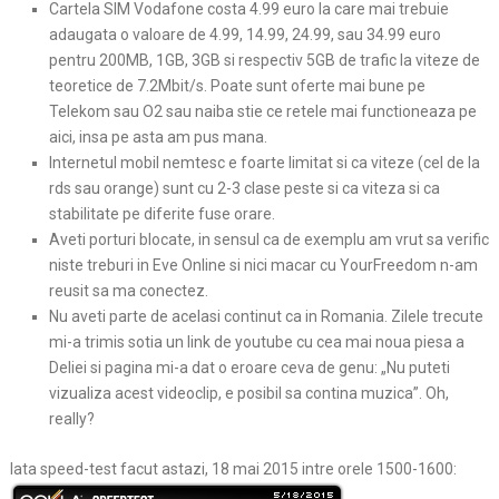
Cartela SIM Vodafone costa 4.99 euro la care mai trebuie
adaugata o valoare de 4.99, 14.99, 24.99, sau 34.99 euro
pentru 200MB, 1GB, 3GB si respectiv 5GB de trafic la viteze de
teoretice de 7.2Mbit/s. Poate sunt oferte mai bune pe
Telekom sau O2 sau naiba stie ce retele mai functioneaza pe
aici, insa pe asta am pus mana.
Internetul mobil nemtesc e foarte limitat si ca viteze (cel de la
rds sau orange) sunt cu 2-3 clase peste si ca viteza si ca
stabilitate pe diferite fuse orare.
Aveti porturi blocate, in sensul ca de exemplu am vrut sa verific
niste treburi in Eve Online si nici macar cu YourFreedom n-am
reusit sa ma conectez.
Nu aveti parte de acelasi continut ca in Romania. Zilele trecute
mi-a trimis sotia un link de youtube cu cea mai noua piesa a
Deliei si pagina mi-a dat o eroare ceva de genu: „Nu puteti
vizualiza acest videoclip, e posibil sa contina muzica”. Oh,
really?
Iata speed-test facut astazi, 18 mai 2015 intre orele 1500-1600: