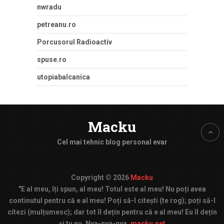
nwradu
petreanu.ro
Porcusorul Radioactiv
spuse.ro
utopiabalcanica
Macku
Cel mai tehnic blog personal evar
Copyright © 2026
Macku
"E al meu, îți spun, al meu! Totul este al meu! Nu poți avea
continutul pentru că e al meu! Poți să-l citești (te rog); poți să-l
citezi (mulțumesc); dar tot îl dețin pentru că e al meu! Eu îl dețin
și tu nu. Nya-nya-nya.
macku.net