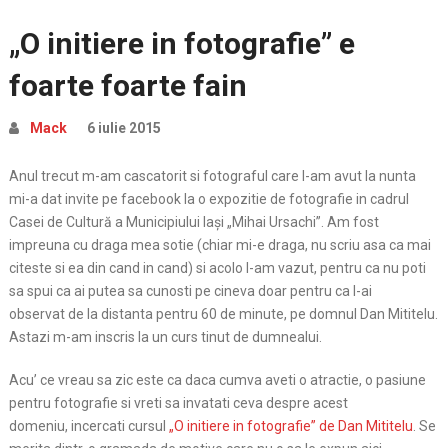
„O initiere in fotografie” e
foarte foarte fain
Mack
6 iulie 2015
Anul trecut m-am cascatorit si fotograful care l-am avut la nunta
mi-a dat invite pe facebook la o expozitie de fotografie in cadrul
Casei de Cultură a Municipiului Iaşi „Mihai Ursachi”. Am fost
impreuna cu draga mea sotie (chiar mi-e draga, nu scriu asa ca mai
citeste si ea din cand in cand) si acolo l-am vazut, pentru ca nu poti
sa spui ca ai putea sa cunosti pe cineva doar pentru ca l-ai
observat de la distanta pentru 60 de minute, pe domnul Dan Mititelu.
Astazi m-am inscris la un curs tinut de dumnealui.
Acu’ ce vreau sa zic este ca daca cumva aveti o atractie, o pasiune
pentru fotografie si vreti sa invatati ceva despre acest
domeniu, incercati cursul
„O initiere in fotografie” de Dan Mititelu
. Se