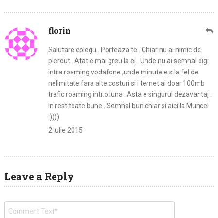
florin
Salutare colegu . Porteaza.te . Chiar nu ai nimic de
pierdut . Atat e mai greu la ei . Unde nu ai semnal digi
intra roaming vodafone ,unde minutele.s la fel de
nelimitate fara alte costuri si i ternet ai doar 100mb
trafic roaming intr.o luna . Asta e singurul dezavantaj .
In rest toate bune . Semnal bun chiar si aici la Muncel
:))))
2 iulie 2015
Leave a Reply