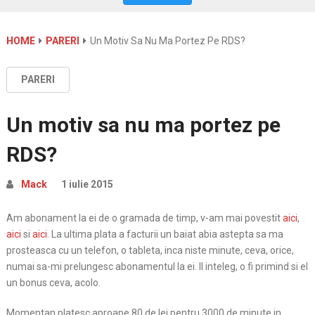
HOME
PARERI
Un Motiv Sa Nu Ma Portez Pe RDS?
PARERI
Un motiv sa nu ma portez pe
RDS?
Mack
1 iulie 2015
Am abonament la ei de o gramada de timp, v-am mai povestit
aici
,
aici
si
aici
. La ultima plata a facturii un baiat abia astepta sa ma
prosteasca cu un telefon, o tableta, inca niste minute, ceva, orice,
numai sa-mi prelungesc abonamentul la ei. Il inteleg, o fi primind si el
un bonus ceva, acolo.
Momentan platesc aproape 80 de lei pentru 3000 de minute in