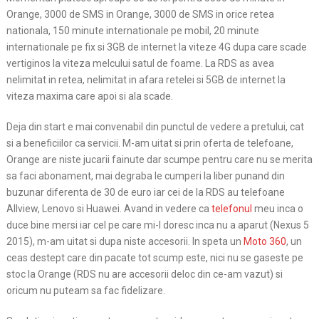
Orange, 3000 de SMS in Orange, 3000 de SMS in orice retea
nationala, 150 minute internationale pe mobil, 20 minute
internationale pe fix si 3GB de internet la viteze 4G dupa care scade
vertiginos la viteza melcului satul de foame. La RDS as avea
nelimitat in retea, nelimitat in afara retelei si 5GB de internet la
viteza maxima care apoi si ala scade.
Deja din start e mai convenabil din punctul de vedere a pretului, cat
si a beneficiilor ca servicii. M-am uitat si prin oferta de telefoane,
Orange are niste jucarii fainute dar scumpe pentru care nu se merita
sa faci abonament, mai degraba le cumperi la liber punand din
buzunar diferenta de 30 de euro iar cei de la RDS au telefoane
Allview, Lenovo si Huawei. Avand in vedere ca
telefonul
meu inca o
duce bine mersi iar cel pe care mi-l doresc inca nu a aparut (Nexus 5
2015), m-am uitat si dupa niste accesorii. In speta un
Moto 360
, un
ceas destept care din pacate tot scump este, nici nu se gaseste pe
stoc la Orange (RDS nu are accesorii deloc din ce-am vazut) si
oricum nu puteam sa fac fidelizare.