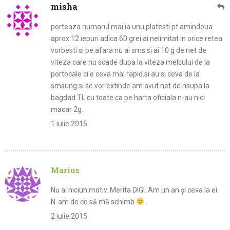
misha
porteaza numarul mai ia unu platesti pt amindoua
aprox 12 iepuri adica 60 grei ai nelimitat in orice retea
vorbesti si pe afara nu ai sms si ai 10 g de net de
viteza care nu scade dupa la viteza melcului de la
portocale ci e ceva mai rapid.si au si ceva de la
smsung si se vor extinde.am avut net de hsupa la
bagdad TL.cu toate ca pe harta oficiala n-au nici
macar 2g.
1 iulie 2015
Marius
Nu ai niciun motiv. Merita DIGI. Am un an și ceva la ei.
N-am de ce să mă schimb
.
2 iulie 2015