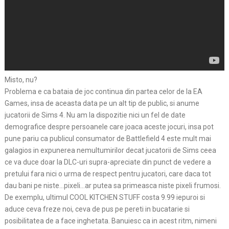
Misto, nu?
Problema e ca bataia de joc continua din partea celor de la EA
Games, insa de aceasta data pe un alt tip de public, si anume
jucatorii de Sims 4. Nu am la dispozitie nici un fel de date
demografice despre persoanele care joaca aceste jocuri, insa pot
pune pariu ca publicul consumator de Battlefield 4 este mult mai
galagios in expunerea nemultumirilor decat jucatorii de Sims ceea
ce va duce doar la DLC-uri supra-apreciate din punct de vedere a
pretului fara nici o urma de respect pentru jucatori, care daca tot
dau bani pe niste…pixeli…ar putea sa primeasca niste pixeli frumosi.
De exemplu, ultimul COOL KITCHEN STUFF costa 9.99 iepuroi si
aduce ceva freze noi, ceva de pus pe pereti in bucatarie si
posibilitatea de a face inghetata. Banuiesc ca in acest ritm, nimeni