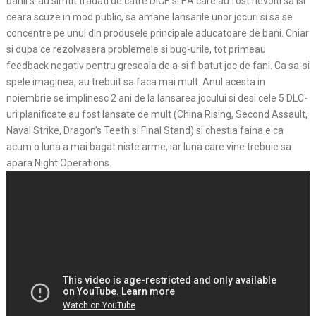
banii s-au simtit tradati de catre DICE si EA care au fost nevoiti sa isi
ceara scuze in mod public, sa amane lansarile unor jocuri si sa se
concentre pe unul din produsele principale aducatoare de bani. Chiar
si dupa ce rezolvasera problemele si bug-urile, tot primeau
feedback negativ pentru greseala de a-si fi batut joc de fani. Ca sa-si
spele imaginea, au trebuit sa faca mai mult. Anul acesta in
noiembrie se implinesc 2 ani de la lansarea jocului si desi cele 5 DLC-
uri planificate au fost lansate de mult (China Rising, Second Assault,
Naval Strike, Dragon’s Teeth si Final Stand) si chestia faina e ca
acum o luna a mai bagat niste arme, iar luna care vine trebuie sa
apara Night Operations.