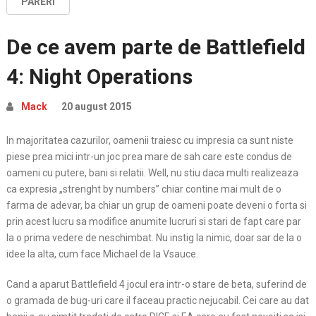
PARERI
De ce avem parte de Battlefield
4: Night Operations
Mack
20 august 2015
In majoritatea cazurilor, oamenii traiesc cu impresia ca sunt niste
piese prea mici intr-un joc prea mare de sah care este condus de
oameni cu putere, bani si relatii. Well, nu stiu daca multi realizeaza
ca expresia „strenght by numbers” chiar contine mai mult de o
farma de adevar, ba chiar un grup de oameni poate deveni o forta si
prin acest lucru sa modifice anumite lucruri si stari de fapt care par
la o prima vedere de neschimbat. Nu instig la nimic, doar sar de la o
idee la alta, cum face Michael de la Vsauce.
Cand a aparut Battlefield 4 jocul era intr-o stare de beta, suferind de
o gramada de bug-uri care il faceau practic nejucabil. Cei care au dat