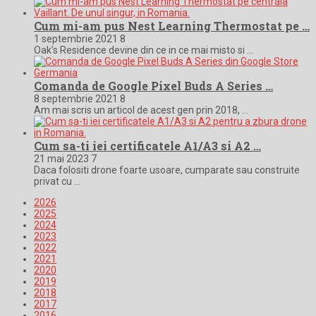
Cum mi-am pus Nest Learning Thermostat pe …
1 septembrie 2021
8
Oak’s Residence devine din ce in ce mai misto si …
Comanda de Google Pixel Buds A Series …
8 septembrie 2021
8
Am mai scris un articol de acest gen prin 2018, …
Cum sa-ti iei certificatele A1/A3 si A2 …
21 mai 2023
7
Daca folositi drone foarte usoare, cumparate sau construite
privat cu …
2026
2025
2024
2023
2022
2021
2020
2019
2018
2017
2016