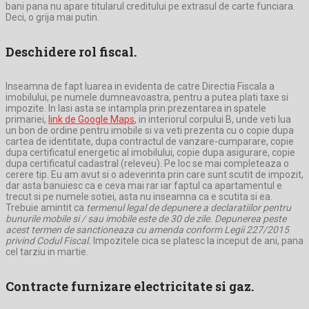
bani pana nu apare titularul creditului pe extrasul de carte funciara.
Deci, o grija mai putin.
Deschidere rol fiscal
.
Inseamna de fapt luarea in evidenta de catre Directia Fiscala a
imobilului, pe numele dumneavoastra, pentru a putea plati taxe si
impozite. In Iasi asta se intampla prin prezentarea in spatele
primariei,
link de Google Maps
, in interiorul corpului B, unde veti lua
un bon de ordine pentru imobile si va veti prezenta cu o copie dupa
cartea de identitate, dupa contractul de vanzare-cumparare, copie
dupa certificatul energetic al imobilului, copie dupa asigurare, copie
dupa certificatul cadastral (releveu). Pe loc se mai completeaza o
cerere tip. Eu am avut si o adeverinta prin care sunt scutit de impozit,
dar asta banuiesc ca e ceva mai rar iar faptul ca apartamentul e
trecut si pe numele sotiei, asta nu inseamna ca e scutita si ea.
Trebuie amintit ca
termenul legal de depunere a declaratiilor pentru
bunurile mobile si / sau imobile este de 30 de zile. Depunerea peste
acest termen de sanctioneaza cu amenda conform Legii 227/2015
privind Codul Fiscal.
Impozitele cica se platesc la inceput de ani, pana
cel tarziu in martie.
Contracte furnizare electricitate si gaz.