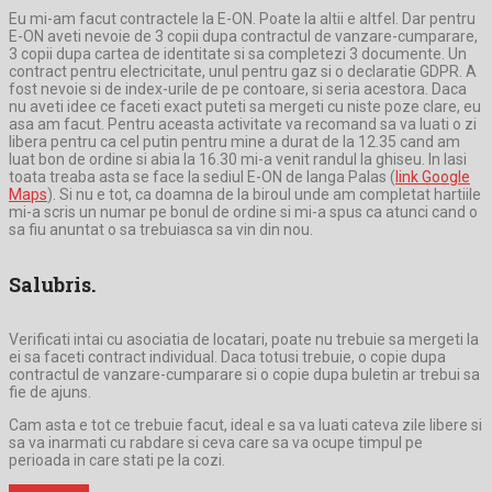
Eu mi-am facut contractele la E-ON. Poate la altii e altfel. Dar pentru
E-ON aveti nevoie de 3 copii dupa contractul de vanzare-cumparare,
3 copii dupa cartea de identitate si sa completezi 3 documente. Un
contract pentru electricitate, unul pentru gaz si o declaratie GDPR. A
fost nevoie si de index-urile de pe contoare, si seria acestora. Daca
nu aveti idee ce faceti exact puteti sa mergeti cu niste poze clare, eu
asa am facut. Pentru aceasta activitate va recomand sa va luati o zi
libera pentru ca cel putin pentru mine a durat de la 12.35 cand am
luat bon de ordine si abia la 16.30 mi-a venit randul la ghiseu. In Iasi
toata treaba asta se face la sediul E-ON de langa Palas (
link Google
Maps
). Si nu e tot, ca doamna de la biroul unde am completat hartiile
mi-a scris un numar pe bonul de ordine si mi-a spus ca atunci cand o
sa fiu anuntat o sa trebuiasca sa vin din nou.
Salubris.
Verificati intai cu asociatia de locatari, poate nu trebuie sa mergeti la
ei sa faceti contract individual. Daca totusi trebuie, o copie dupa
contractul de vanzare-cumparare si o copie dupa buletin ar trebui sa
fie de ajuns.
Cam asta e tot ce trebuie facut, ideal e sa va luati cateva zile libere si
sa va inarmati cu rabdare si ceva care sa va ocupe timpul pe
perioada in care stati pe la cozi.