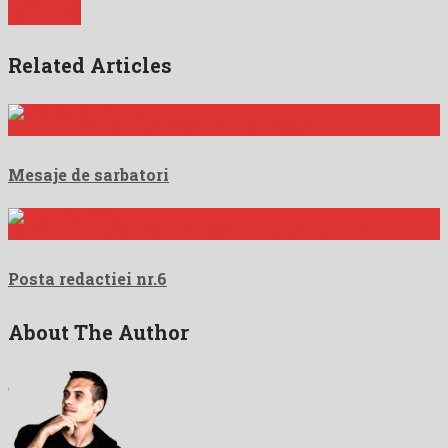
Prev Article
Next Article
Related Articles
Ca sa fiu sincer de la bun inceput va marturisesc …
Mesaje de sarbatori
De cand am Google Analythics pentru blog, s-au tot adunat …
Posta redactiei nr.6
About The Author