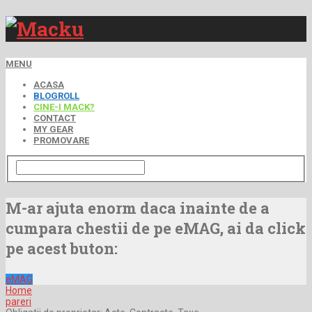
MENU
ACASA
BLOGROLL
CINE-I MACK?
CONTACT
MY GEAR
PROMOVARE
M-ar ajuta enorm daca inainte de a
cumpara chestii de pe eMAG, ai da click
pe acest buton:
eMAG
Home
pareri