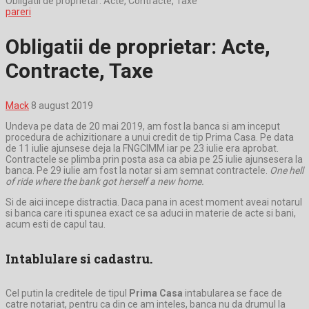
Obligatii de proprietar: Acte, Contracte, Taxe
pareri
Obligatii de proprietar: Acte,
Contracte, Taxe
Mack
8 august 2019
Undeva pe data de 20 mai 2019, am fost la banca si am inceput
procedura de achizitionare a unui credit de tip Prima Casa. Pe data
de 11 iulie ajunsese deja la FNGCIMM iar pe 23 iulie era aprobat.
Contractele se plimba prin posta asa ca abia pe 25 iulie ajunsesera la
banca. Pe 29 iulie am fost la notar si am semnat contractele.
One hell
of ride where the bank got herself a new home.
Si de aici incepe distractia. Daca pana in acest moment aveai notarul
si banca care iti spunea exact ce sa aduci in materie de acte si bani,
acum esti de capul tau.
Intablulare si cadastru.
Cel putin la creditele de tipul
Prima Casa
intabularea se face de
catre notariat, pentru ca din ce am inteles, banca nu da drumul la