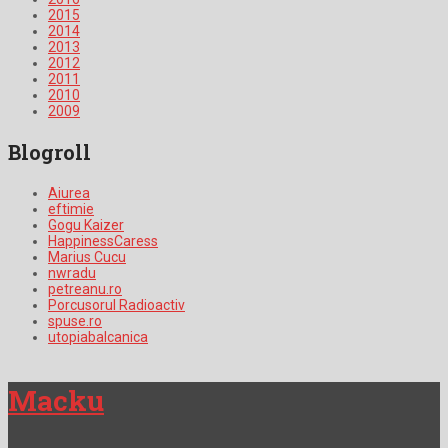
2015
2014
2013
2012
2011
2010
2009
Blogroll
Aiurea
eftimie
Gogu Kaizer
HappinessCaress
Marius Cucu
nwradu
petreanu.ro
Porcusorul Radioactiv
spuse.ro
utopiabalcanica
Macku