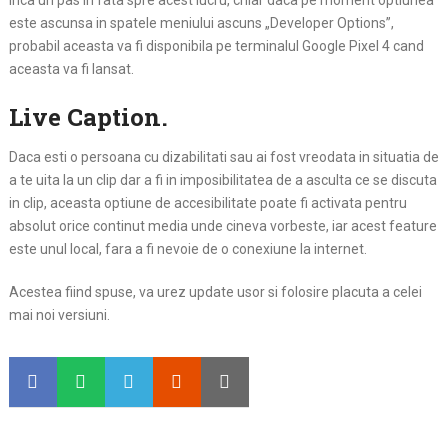
inca un pas in fata spre acest lucru, chiar daca pe moment optiunea
este ascunsa in spatele meniului ascuns „Developer Options”,
probabil aceasta va fi disponibila pe terminalul Google Pixel 4 cand
aceasta va fi lansat.
Live Caption.
Daca esti o persoana cu dizabilitati sau ai fost vreodata in situatia de
a te uita la un clip dar a fi in imposibilitatea de a asculta ce se discuta
in clip, aceasta optiune de accesibilitate poate fi activata pentru
absolut orice continut media unde cineva vorbeste, iar acest feature
este unul local, fara a fi nevoie de o conexiune la internet.
Acestea fiind spuse, va urez update usor si folosire placuta a celei
mai noi versiuni.