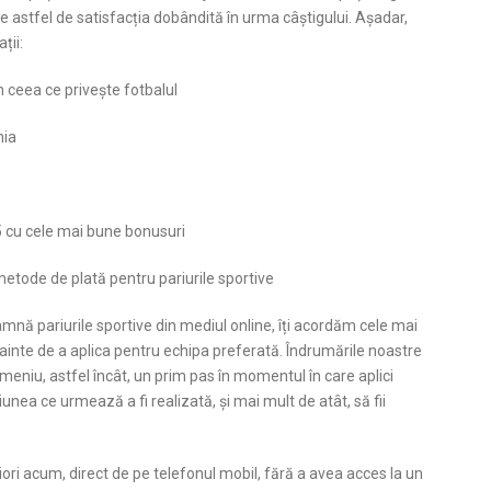
e astfel de satisfacția dobândită în urma câștigului. Așadar,
ții:
în ceea ce privește fotbalul
nia
p 5 cu cele mai bune bonusuri
 metode de plată pentru pariurile sportive
amnă pariurile sportive din mediul online, îți acordăm cele mai
înainte de a aplica pentru echipa preferată. Îndrumările noastre
meniu, astfel încât, un prim pas în momentul în care aplici
iunea ce urmează a fi realizată, și mai mult de atât, să fii
ori acum, direct de pe telefonul mobil, fără a avea acces la un