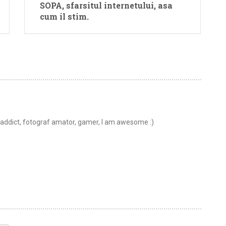
SOPA, sfarsitul internetului, asa
cum il stim.
t addict, fotograf amator, gamer, I am awesome :)