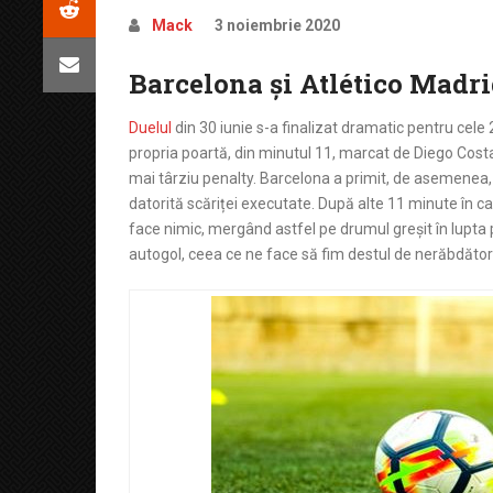
Mack
3 noiembrie 2020
Barcelona și Atlético Madri
Duelul
din 30 iunie s-a finalizat dramatic pentru cel
propria poartă, din minutul 11, marcat de Diego Costa,
mai târziu penalty. Barcelona a primit, de asemenea, 
datorită scăriței executate. După alte 11 minute în c
face nimic, mergând astfel pe drumul greșit în lupta pen
autogol, ceea ce ne face să fim destul de nerăbdători