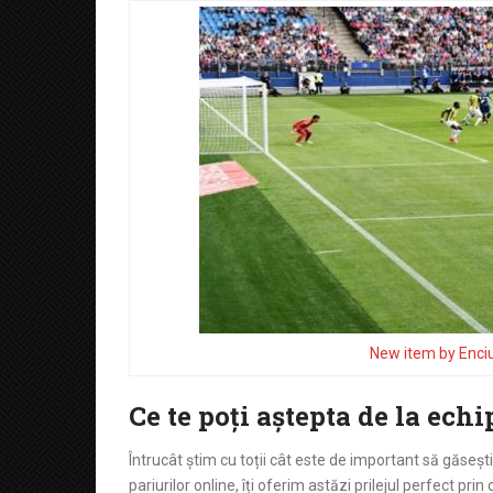
New item by Enci
Ce te poți aștepta de la echi
Întrucât știm cu toții cât este de important să găsești
pariurilor online, îți oferim astăzi prilejul perfect pri