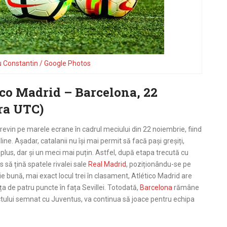
u Constantin / Google Photos
ico Madrid – Barcelona, 22
ora UTC)
 revin pe marele ecrane în cadrul meciului din 22 noiembrie, fiind
ine. Așadar, catalanii nu își mai permit să facă pași greșiți,
plus, dar și un meci mai puțin. Astfel, după etapa trecută cu
s să țină spatele rivalei sale
Real Madrid
, poziționându-se pe
iție bună, mai exact locul trei în clasament, Atlético Madrid are
ța de patru puncte în fața Sevillei. Totodată,
Barcelona
rămâne
ractului semnat cu Juventus, va continua să joace pentru echipa