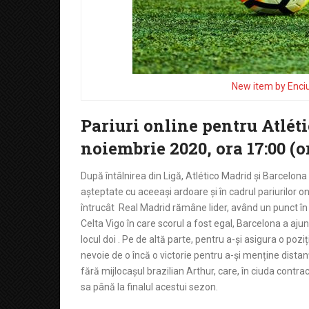
New item by Enci
Pariuri online pentru Atlét
noiembrie 2020, ora 17:00 (
După întâlnirea din Ligă, Atlético Madrid și Barcelona
așteptate cu aceeași ardoare și în cadrul pariurilor onl
întrucât Real Madrid rămâne lider, având un punct în 
Celta Vigo în care scorul a fost egal, Barcelona a ajun
locul doi . Pe de altă parte, pentru a-și asigura o poz
nevoie de o încă o victorie pentru a-și menține distan
fără mijlocașul brazilian Arthur, care, în ciuda cont
sa până la finalul acestui sezon.