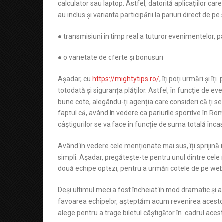
calculator sau laptop. Astfel, datorită aplicațiilor car
au inclus și varianta participării la pariuri direct de
● transmisiuni în timp real a tuturor evenimentelor, pa
● o varietate de oferte și bonusuri
Așadar, cu
https://mightytips.ro/
, îți poți urmări și î
totodată și siguranța plăților. Astfel, în funcție de e
bune cote, alegându-ți agenția care consideri că ți se
faptul că, având în vedere ca pariurile sportive în 
câștigurilor se va face în funcție de suma totală înca
Având în vedere cele menționate mai sus, îți sprijină
simpli. Așadar, pregătește-te pentru unul dintre cele
două echipe optezi, pentru a urmări cotele de pe websi
Deși ultimul meci a fost încheiat în mod dramatic și
favoarea echipelor, așteptăm acum revenirea acestora, 
alege pentru a trage biletul câștigător în cadrul ace