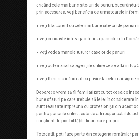
oricând cele mai bune site-uri de pariuri, bucurându-t
prin accesarea, veți beneficia de următoarele informa
● veți fi la curent cu cele mai bune site-uri de pariuri 
● veți cunoaște întreaga istorie a pariurilor din Româ
● veți vedea marjele tuturor caselor de pariuri
● veți putea analiza agențiile online ce se află în to
● veți fi mereu informat cu privire la cele mai sigure
Deoarece vrem să fii familiarizat cu tot ceea ce înse
bune sfaturi pe care trebuie să le iei în considerare 
sunt realizate împreună cu profesioniști din acest do
pentru pariurile online, este de a fi responsabil de acț
conștient de posibilitățile financiare proprii.
Totodată, poți face parte din categoria românilor pari