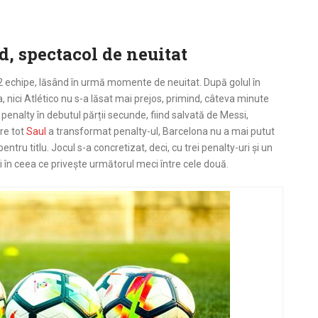
d, spectacol de neuitat
e 2 echipe, lăsând în urmă momente de neuitat. După golul în
 nici Atlético nu s-a lăsat mai prejos, primind, câteva minute
penalty în debutul părții secunde, fiind salvată de Messi,
are tot
Saul
a transformat penalty-ul, Barcelona nu a mai putut
tru titlu. Jocul s-a concretizat, deci, cu trei penalty-uri și un
 în ceea ce privește următorul meci între cele două.