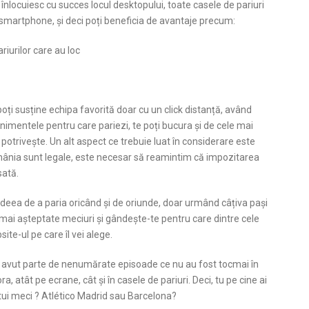
e înlocuiesc cu succes locul desktopului, toate casele de pariuri
 pe smartphone, și deci poți beneficia de avantaje precum:
riurilor care au loc
ți poți susține echipa favorită doar cu un click distanță, având
venimentele pentru care pariezi, te poți bucura și de cele mai
 potrivește. Un alt aspect ce trebuie luat în considerare este
România sunt legale, este necesar să reamintim că impozitarea
sată.
 ideea de a paria oricând și de oriunde, doar urmând câțiva pași
 mai așteptate meciuri și gândește-te pentru care dintre cele
te-ul pe care îl vei alege.
 a avut parte de nenumărate episoade ce nu au fost tocmai în
atât pe ecrane, cât și în casele de pariuri. Deci, tu pe cine ai
stui meci ? Atlético Madrid sau Barcelona?