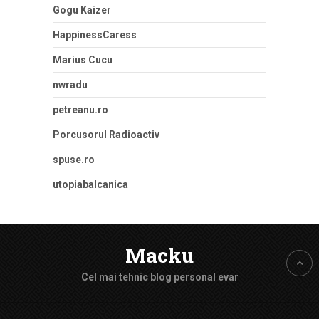
Gogu Kaizer
HappinessCaress
Marius Cucu
nwradu
petreanu.ro
Porcusorul Radioactiv
spuse.ro
utopiabalcanica
Macku
Cel mai tehnic blog personal evar