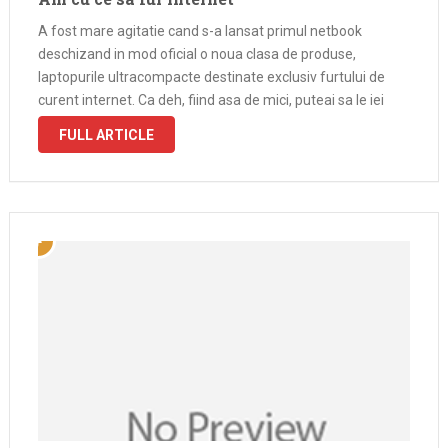
A fost mare agitatie cand s-a lansat primul netbook
deschizand in mod oficial o noua clasa de produse,
laptopurile ultracompacte destinate exclusiv furtului de
curent internet. Ca deh, fiind asa de mici, puteai sa le iei
peste tot. Si chiar daca n-a fost chiar primul netbook care …
FULL ARTICLE