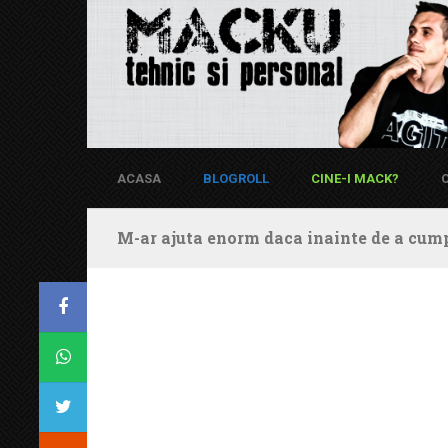
ACASA
BLOGROLL
CINE-I MACK?
M-ar ajuta enorm daca inainte de a cump