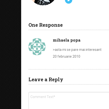
One Response
mihaela popa
>asta mi se pare mai interesant
20 februarie 2010
Leave a Reply