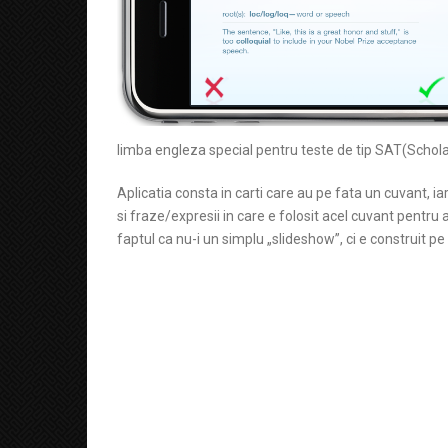
limba engleza special pentru teste de tip SAT(Schola
Aplicatia consta in carti care au pe fata un cuvant, ia
si fraze/expresii in care e folosit acel cuvant pentru 
faptul ca nu-i un simplu „slideshow”, ci e construit 