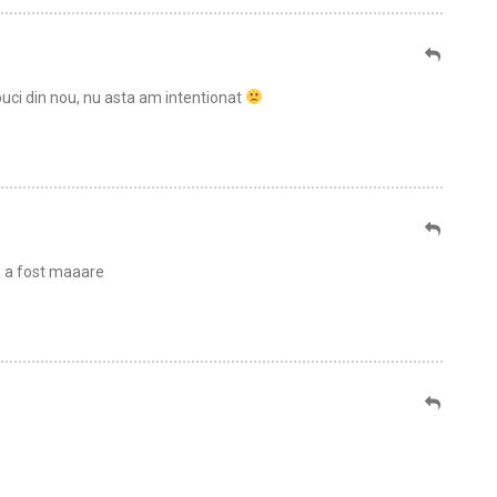
puci din nou, nu asta am intentionat
a a fost maaare