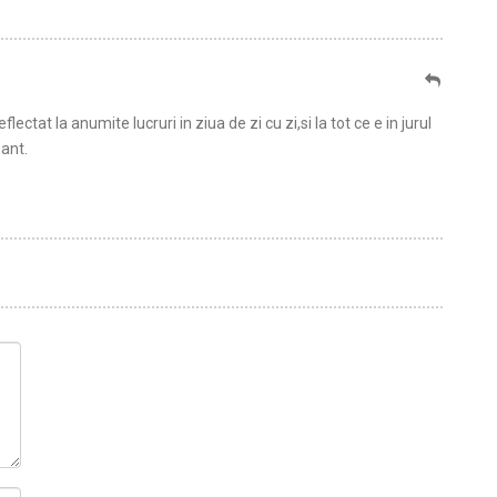
lectat la anumite lucruri in ziua de zi cu zi,si la tot ce e in jurul
sant.