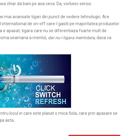
mea chiar da bani pe asa ceva. Da, vorbesc serios.
lei mai avansate tigari din punct de vedere tehnologic. Are
l international de on-off care-l gasiti pe majoritatea produselor
a e apasat, tigara care nu se diferentiaza foarte mult de
, aroma seamana a mentol,
dar nu-i tigara mentolata
, daca va
ntru locul in care este plasat o mica fiola, care prin apasare se
gia asta…