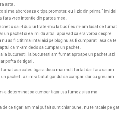
ra asta .
o si ma abordeaza o tipa promoter. eu ii zic din prima " imi dai
a fara vreo intentie din partea mea .
et o sa i-l duc lui frate-miu la buc ( eu m-am lasat de fumat
r un pachet si ea imi da altul . apoi vad ca era vorba despre
 nu as fi citit mai intai aici pe blog nu as fi cumparat . asa ca te
faptul ca m-am decis sa cumpar un pachet .
a la bucuresti . la bucuresti am fumat aproape un pachet .azi
r pofta de tigari .
 fumat asa cateo tigara doua mai mult fortat dar fara sa am
 un pachet . azi m-a batut gandul sa cumpar .dar cu greu am
g m-a determinat sa cumpar tigari ,sa fumez si sa ma
ta de ce tigari am mai pufait sunt chiar bune . nu te racaie pe gat