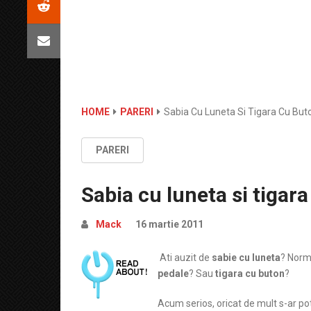
HOME
PARERI
Sabia Cu Luneta Si Tigara Cu But
PARERI
Sabia cu luneta si tigar
Mack
16 martie 2011
Ati auzit de
sabie cu luneta
? Norma
pedale
? Sau
tigara cu buton
?
Acum serios, oricat de mult s-ar pot