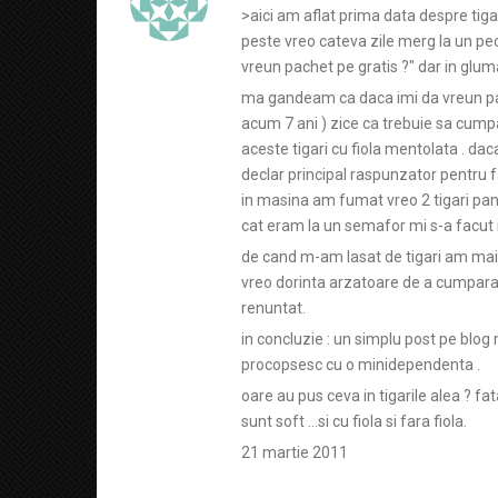
>aici am aflat prima data despre tiga
peste vreo cateva zile merg la un pec
vreun pachet pe gratis ?" dar in glum
ma gandeam ca daca imi da vreun pach
acum 7 ani ) zice ca trebuie sa cumpa
aceste tigari cu fiola mentolata . daca
declar principal raspunzator pentru 
in masina am fumat vreo 2 tigari pan
cat eram la un semafor mi s-a facut ia
de cand m-am lasat de tigari am mai
vreo dorinta arzatoare de a cumpara
renuntat.
in concluzie : un simplu post pe blo
procopsesc cu o minidependenta .
oare au pus ceva in tigarile alea ? fa
sunt soft …si cu fiola si fara fiola.
21 martie 2011