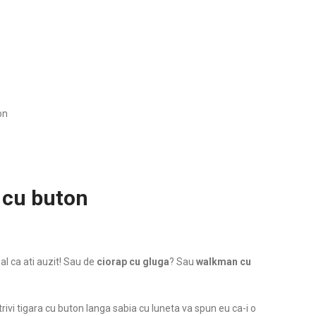
on
a cu buton
l ca ati auzit! Sau de
ciorap cu gluga
? Sau
walkman cu
rivi tigara cu buton langa sabia cu luneta va spun eu ca-i o