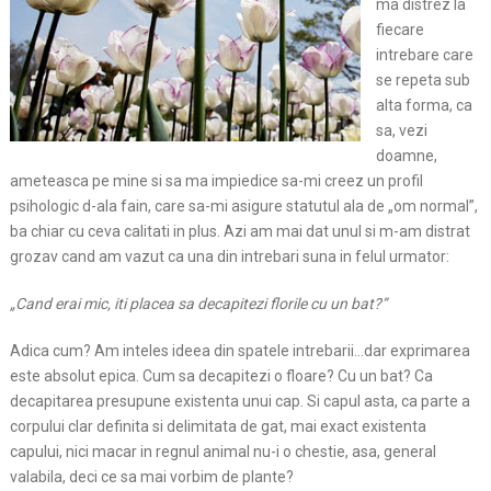
ma distrez la
fiecare
intrebare care
se repeta sub
alta forma, ca
sa, vezi
doamne,
ameteasca pe mine si sa ma impiedice sa-mi creez un profil
psihologic d-ala fain, care sa-mi asigure statutul ala de „om normal”,
ba chiar cu ceva calitati in plus. Azi am mai dat unul si m-am distrat
grozav cand am vazut ca una din intrebari suna in felul urmator:
„Cand erai mic, iti placea sa decapitezi florile cu un bat?”
Adica cum? Am inteles ideea din spatele intrebarii…dar exprimarea
este absolut epica. Cum sa decapitezi o floare? Cu un bat? Ca
decapitarea presupune existenta unui cap. Si capul asta, ca parte a
corpului clar definita si delimitata de gat, mai exact existenta
capului, nici macar in regnul animal nu-i o chestie, asa, general
valabila, deci ce sa mai vorbim de plante?