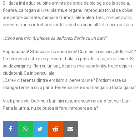
Si, daca imi aduc eu bine aminte de orele de biologie de la scoala,
floarea, ca organ al unei plante, e organul reproducator, si de obicei
are petale colorate, miroase frumos, alea-alea. Deci, mie cel putin,
imi este clar ca intrebarea ar fi trebuit sa sune altfel, mai exact asa:
„Cand erai mic, iti placea sa deflorezi florile cu un bat?”
Hopaaaaaaa! Stai, ca iar nu suna bine! Cum adica sa zici „deflorezi”?
Ca termenul asta e un pic cam d-ala cu patratel rosu, si nu-i bine. Si
sa dezvirginezi flori cu un bat, deja nu mai suna kinky, trece deja in
ciudatenii. Ca in bancu’ ala:
„Care-i diferenta dintre erotism si perversiune? Erotism este sa
mangai femeia cu o pana. Perversiune e s-o mangai cu toata gaina.”
V-ati prins voi. Deci nu-i bun nici asa, si oricum ai da-o tot nu-i bun.
Pana la urma, nu se putea si fara intrebarea aia?