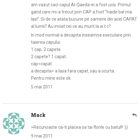
am vazut caci capul Al-Qaeda-ei a fost ucis. Primul
gand care mi-a trecut prin CAP a fost ”haide ba! ma
lasi”. Si de ce atata bucurie pe oamenii din acel CAPAT
al lumii? Au inviat cei ce au murit la w.t.c?
In mod normal a decapita inseamna executare prin
taierea capului.
1 cap, 2 capete.
2 capete? 1 capat.
cap=capat
a decapita= a lasa fara capat, sau a scurta.
Pentru mine este ok.
5 mai 2011
Mack
>Recunoaste ca-ti placea sa tai florile cu batul!! :))
9 mai 2011