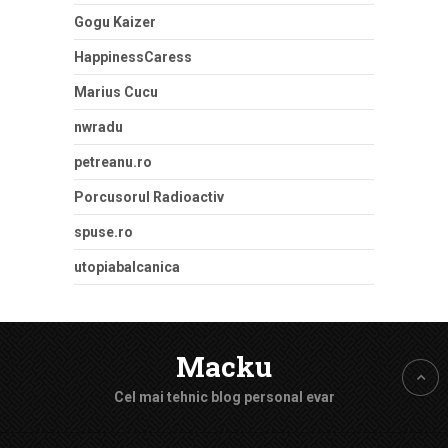
Gogu Kaizer
HappinessCaress
Marius Cucu
nwradu
petreanu.ro
Porcusorul Radioactiv
spuse.ro
utopiabalcanica
Macku
Cel mai tehnic blog personal evar