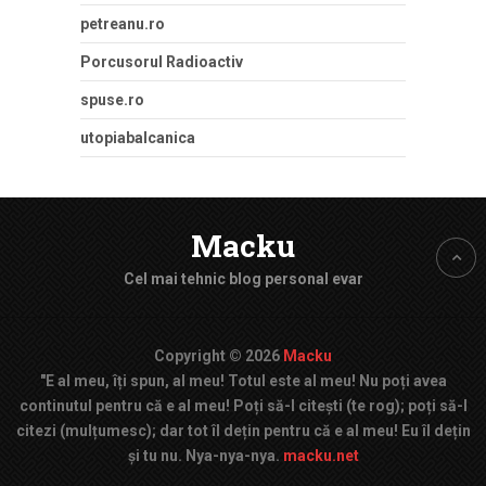
petreanu.ro
Porcusorul Radioactiv
spuse.ro
utopiabalcanica
Macku
Cel mai tehnic blog personal evar
Copyright © 2026
Macku
"E al meu, îți spun, al meu! Totul este al meu! Nu poți avea
continutul pentru că e al meu! Poți să-l citești (te rog); poți să-l
citezi (mulțumesc); dar tot îl dețin pentru că e al meu! Eu îl dețin
și tu nu. Nya-nya-nya.
macku.net