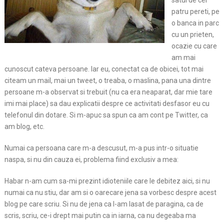
satul de cei
patru pereti, pe
o banca in parc
cu un prieten,
ocazie cu care
am mai
cunoscut cateva persoane. Iar eu, conectat ca de obicei, tot mai
citeam un mail, mai un tweet, o treaba, o maslina, pana una dintre
persoane m-a observat si trebuit (nu ca era neaparat, dar mie tare
imi mai place) sa dau explicatii despre ce activitati desfasor eu cu
telefonul din dotare. Si m-apuc sa spun ca am cont pe Twitter, ca
am blog, etc.
Numai ca persoana care m-a descusut, m-a pus intr-o situatie
naspa, si nu din cauza ei, problema fiind exclusiv a mea:
Habar n-am cum sa-mi prezint idioteniile care le debitez aici, si nu
numai ca nu stiu, dar am si o oarecare jena sa vorbesc despre acest
blog pe care scriu. Si nu de jena ca l-am lasat de paragina, ca de
scris, scriu, ce-i drept mai putin ca in iarna, ca nu degeaba ma