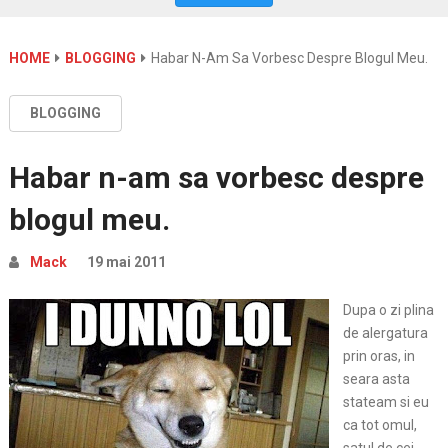
HOME
BLOGGING
Habar N-Am Sa Vorbesc Despre Blogul Meu.
BLOGGING
Habar n-am sa vorbesc despre
blogul meu.
Mack
19 mai 2011
Dupa o zi plina
de alergatura
prin oras, in
seara asta
stateam si eu
ca tot omul,