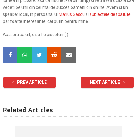
lumea in picioare, asa ca inscrieti-va din timp) si veti avea ocazia sa-i
vedeti pe unii din cei mai de succes oameni din online. Avem si un
speaker local, in persoana lui
Marius Sescu
si
subiectele dezbatute
par foarte interesante, cel putin pentru mine.
Aaa, era sa uit, o sa fie piscoturi :))
PREV ARTICLE
NEXT ARTICLE
Related Articles