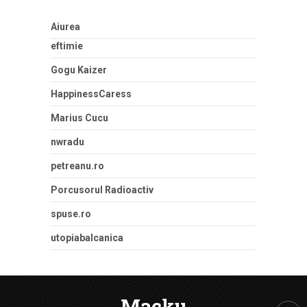
Aiurea
eftimie
Gogu Kaizer
HappinessCaress
Marius Cucu
nwradu
petreanu.ro
Porcusorul Radioactiv
spuse.ro
utopiabalcanica
Macku