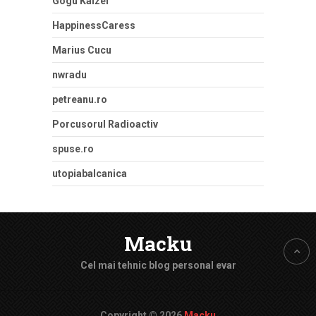
Gogu Kaizer
HappinessCaress
Marius Cucu
nwradu
petreanu.ro
Porcusorul Radioactiv
spuse.ro
utopiabalcanica
Macku
Cel mai tehnic blog personal evar
Copyright © 2026
Macku