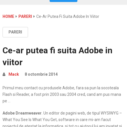
HOME
PARERI
Ce-Ar Putea Fi Suita Adobe In Viitor
PARERI
Ce-ar putea fi suita Adobe in
viitor
Mack
8 octombrie 2014
Primul meu contact cu produsele Adobe, fara sa pun la socoteala
Flash si Reader, a fost prin 2003 sau 2004 cred, cand am pus mana
pe …
Adobe Dreamweaver
. Un editor de pagini web, de tipul WYSIWYG –
What You See Is What You Get, software in care mi-am facut
proiectul de atestat la informatica, si tot cu ajutorul lui am invatat si