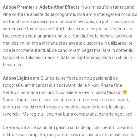
Adobe Premier
si
Adobe After Effects
. Nu-s miezu’ din fanta cand
vine vorba de aceste doua programe, insa am o intelegere a modului
de functionare si desi nu am un workflow rapid, sa pot folosi numai
comenzi de tastatura and stuff, stiu in mare ce pot sa fac, cum sa
fac, unde sa caut anumite unelte si functii. Poate daca le-as folosi
mai des, mi-ar intra in mana si as avea si o usurinta in utilizarea lor
insa la momentul actual, de cand m-am bagat mai tare in domeniul
fotografiei, folosesc macar o data pe saptamana, daca nu chiar in
fiecare zi…
Adobe Lightroom
. E unealta perfecta pentru pasionatii de
fotografie, am incercat si alt sofware, de la Nikon, Phase One.
Pentru o perioada ma jucam cu fisierele raw folosind Picasa.
Numai faptul ca am scris chestia asta ma face sa ma simt prost,
pentru ca e o diferenta majora, ca de la sapa de lemn, la plugul
reversibil. Ma rog, nu-i cea mai buna comparatie, dar intelegeti voi!
Ce vreau sa zic e ca nu am gasit o suita de aplicatii pentru creare si
editare mai completa, mai puternica si mai usoara de folosit ca cea