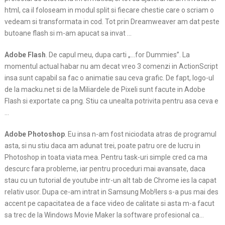
html, ca il foloseam in modul split si fiecare chestie care o scriam o
vedeam si transformata in cod. Tot prin Dreamweaver am dat peste
butoane flash si m-am apucat sa invat …
Adobe Flash
. De capul meu, dupa carti „…for Dummies”. La
momentul actual habar nu am decat vreo 3 comenzi in ActionScript
insa sunt capabil sa fac o animatie sau ceva grafic. De fapt, logo-ul
de la macku.net si de la Miliardele de Pixeli sunt facute in Adobe
Flash si exportate ca png. Stiu ca unealta potrivita pentru asa ceva e
…
Adobe Photoshop
. Eu insa n-am fost niciodata atras de programul
asta, si nu stiu daca am adunat trei, poate patru ore de lucru in
Photoshop in toata viata mea. Pentru task-uri simple cred ca ma
descurc fara probleme, iar pentru proceduri mai avansate, daca
stau cu un tutorial de youtube intr-un alt tab de Chrome ies la capat
relativ usor. Dupa ce-am intrat in Samsung Mob!lers s-a pus mai des
accent pe capacitatea de a face video de calitate si asta m-a facut
sa trec de la Windows Movie Maker la software profesional ca…