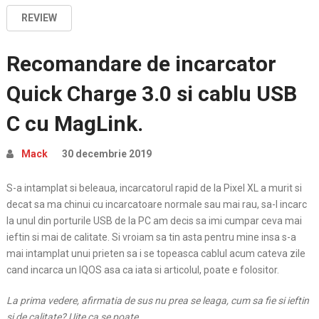
REVIEW
Recomandare de incarcator
Quick Charge 3.0 si cablu USB
C cu MagLink.
Mack
30 decembrie 2019
S-a intamplat si beleaua, incarcatorul rapid de la Pixel XL a murit si
decat sa ma chinui cu incarcatoare normale sau mai rau, sa-l incarc
la unul din porturile USB de la PC am decis sa imi cumpar ceva mai
ieftin si mai de calitate. Si vroiam sa tin asta pentru mine insa s-a
mai intamplat unui prieten sa i se topeasca cablul acum cateva zile
cand incarca un IQOS asa ca iata si articolul, poate e folositor.
La prima vedere, afirmatia de sus nu prea se leaga, cum sa fie si ieftin
si de calitate? Uite ca se poate.