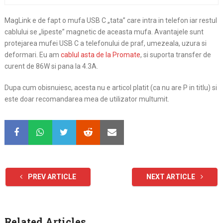
MagLink e de fapt o mufa USB C „tata” care intra in telefon iar restul
cablului se „lipeste” magnetic de aceasta mufa. Avantajele sunt
protejarea mufei USB C a telefonului de praf, umezeala, uzura si
deformari. Eu am
cablul asta de la Promate
, si suporta transfer de
curent de 86W si pana la 4.3A.
Dupa cum obisnuiesc, acesta nu e articol platit (ca nu are P in titlu) si
este doar recomandarea mea de utilizator multumit.
PREV ARTICLE
NEXT ARTICLE
Related Articles