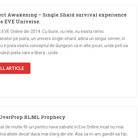
ect Awakening – Single Shard survival experience
he EVE Universe.
 EVE Online din 2014. Cu bune, cu rele, nu exista nimic
ator pe piata, un univers single-shard, adica un singur server, in
u e prea exista conceptul de dungeon ca in alte jocuri, unde poti sa
lezi piata care e libera , unde …
LL ARTICLE
 OverProp RLML Prophecy
t de multe fit-uri pentru nave salvate in Eve Online incat nu mai
lva altele decat daca mai sterg din ele. Asa ca m-am gandit sa fac