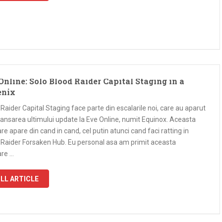
Online: Solo Blood Raider Capital Staging in a
enix
Raider Capital Staging face parte din escalarile noi, care au aparut
lansarea ultimului update la Eve Online, numit Equinox. Aceasta
re apare din cand in cand, cel putin atunci cand faci ratting in
 Raider Forsaken Hub. Eu personal asa am primit aceasta
are …
LL ARTICLE