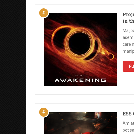
Proj
in t
Ma joc
aseman
care n
manipu
FU
ESS
Am ata
pot sa