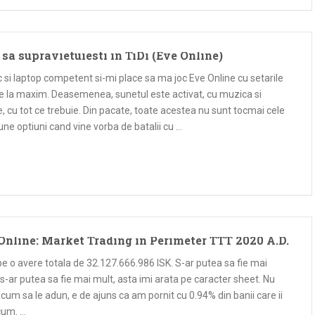
sa supravietuiesti in TiDi (Eve Online)
si laptop competent si-mi place sa ma joc Eve Online cu setarile
ce la maxim. Deasemenea, sunetul este activat, cu muzica si
, cu tot ce trebuie. Din pacate, toate acestea nu sunt tocmai cele
ne optiuni cand vine vorba de batalii cu …
Online: Market Trading in Perimeter TTT 2020 A.D.
e o avere totala de 32.127.666.986 ISK. S-ar putea sa fie mai
 s-ar putea sa fie mai mult, asta imi arata pe caracter sheet. Nu
cum sa le adun, e de ajuns ca am pornit cu 0.94% din banii care ii
um. …