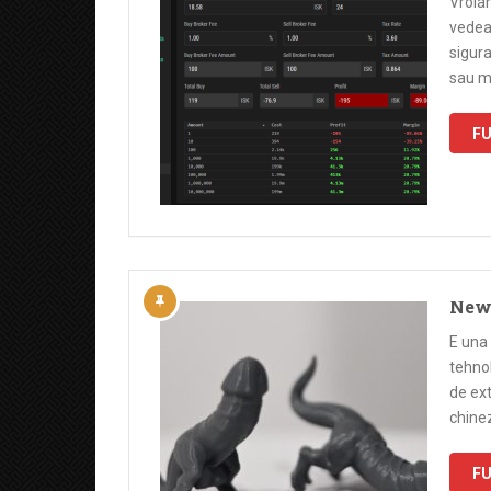
Vroiam
vedea 
sigura
sau mi
FU
New 
E una 
tehnol
de ext
chinez
FU