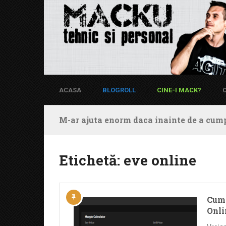
ACASA
BLOGROLL
CINE-I MACK?
M-ar ajuta enorm daca inainte de a cump
Etichetă:
eve online
Cum 
Onli