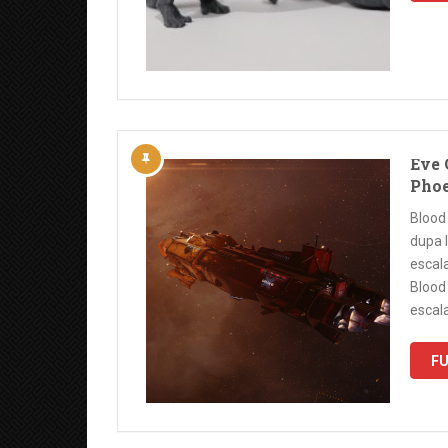
Eve 
Pho
Blood 
dupa 
escala
Blood
escal
FU