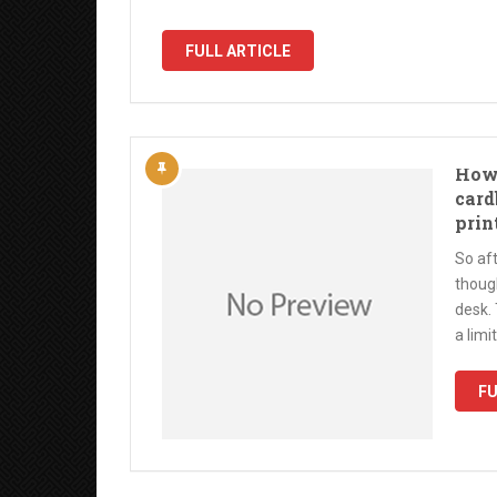
FULL ARTICLE
How 
card
prin
So af
though
desk. 
a limi
FU