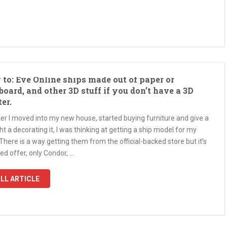
to: Eve Online ships made out of paper or
board, and other 3D stuff if you don’t have a 3D
ter.
ter I moved into my new house, started buying furniture and give a
t a decorating it, I was thinking at getting a ship model for my
There is a way getting them from the official-backed store but it’s
ted offer, only Condor, …
LL ARTICLE