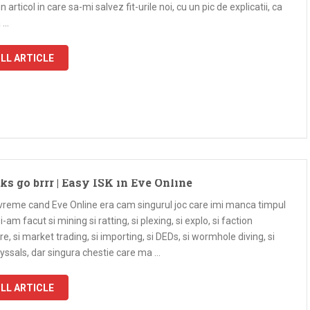
n articol in care sa-mi salvez fit-urile noi, cu un pic de explicatii, ca
 …
LL ARTICLE
ks go brrr | Easy ISK in Eve Online
 vreme cand Eve Online era cam singurul joc care imi manca timpul
 si-am facut si mining si ratting, si plexing, si explo, si faction
e, si market trading, si importing, si DEDs, si wormhole diving, si
yssals, dar singura chestie care ma …
LL ARTICLE