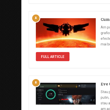
Cum 
Am pc 
grafi
efecte
mai bu
FULL ARTICLE
Eve 
Stau p
putin,
stau a
am ac