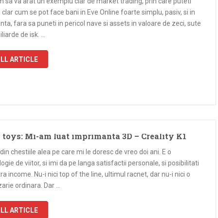
 sa va arat un exemplu clar de market trading, prin care puteti
clar cum se pot face bani in Eve Online foarte simplu, pasiv, si in
nta, fara sa puneti in pericol nave si assets in valoare de zeci, sute
liarde de isk. …
LL ARTICLE
toys: Mi-am luat imprimanta 3D – Creality K1
din chestiile alea pe care mi le doresc de vreo doi ani. E o
ogie de viitor, si imi da pe langa satisfactii personale, si posibilitati
ra income. Nu-i nici top of the line, ultimul racnet, dar nu-i nici o
arie ordinara. Dar …
LL ARTICLE