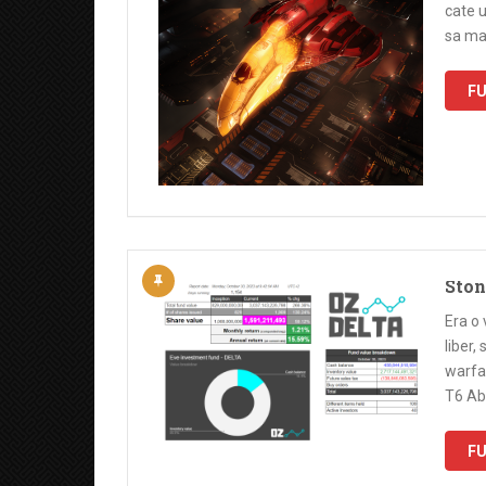
cate u
sa ma
FU
Ston
Era o
liber,
warfar
T6 Ab
FU