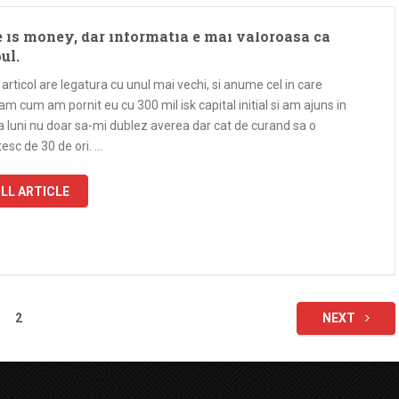
 is money, dar informatia e mai valoroasa ca
ul.
articol are legatura cu unul mai vechi, si anume cel in care
am cum am pornit eu cu 300 mil isk capital initial si am ajuns in
a luni nu doar sa-mi dublez averea dar cat de curand sa o
esc de 30 de ori. …
LL ARTICLE
2
NEXT