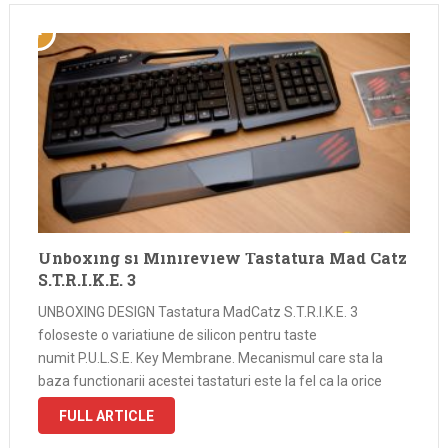
Unboxing si Minireview Tastatura Mad Catz
S.T.R.I.K.E. 3
UNBOXING DESIGN Tastatura MadCatz S.T.R.I.K.E. 3
foloseste o variatiune de silicon pentru taste
numit P.U.L.S.E. Key Membrane. Mecanismul care sta la
baza functionarii acestei tastaturi este la fel ca la orice
chinezarie de 10 lei insa producatorii spun ca materialul
FULL ARTICLE
folosit la constructie are un feedback tactil mai …