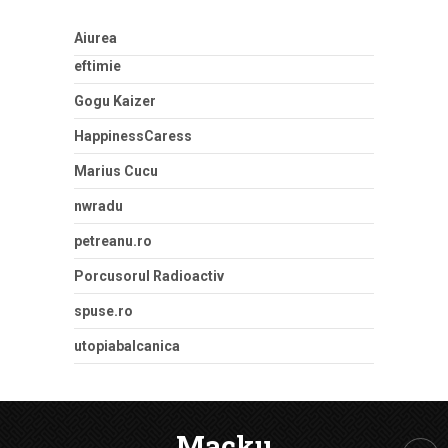
Aiurea
eftimie
Gogu Kaizer
HappinessCaress
Marius Cucu
nwradu
petreanu.ro
Porcusorul Radioactiv
spuse.ro
utopiabalcanica
Macku