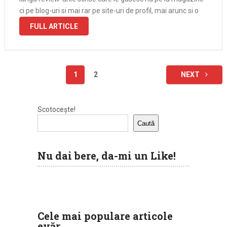
ci pe blog-uri si mai rar pe site-uri de profil, mai arunc si o
FULL ARTICLE
Paginație
1
2
NEXT
articole
Scotocește!
Caută
Nu dai bere, da-mi un Like!
Cele mai populare articole
evăr