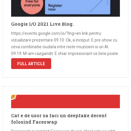
Google I/O 2021 Live Blog.
https://events.google.com/io/?lng=en link pentru
vizualizare prezentare 09.10: Ok, a inceput. E pre-show cu
ceva combinatie ciudata intre niste muzicieni si un AI.
09.19: M-am razgandit. E chiar impresionant ce bine poate
sa sune Ai-ul ca backing vocals. 09.32: A inceput cu un
FULL ARTICLE
remember al prezentarilor trecute. 09.33: …
Cat e de usor sa faci un deepfake decent
folosind Faceswap