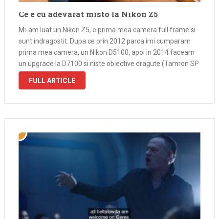
Ce e cu adevarat misto la Nikon Z5
Mi-am luat un Nikon Z5, e prima mea camera full frame si
sunt indragostit. Dupa ce prin 2012 parca imi cumparam
prima mea camera, un Nikon D5100, apoi in 2014 faceam
un upgrade la D7100 si niste obiective dragute (Tamron SP
AF 70-200mm f/2.8 DI LD …
FULL ARTICLE