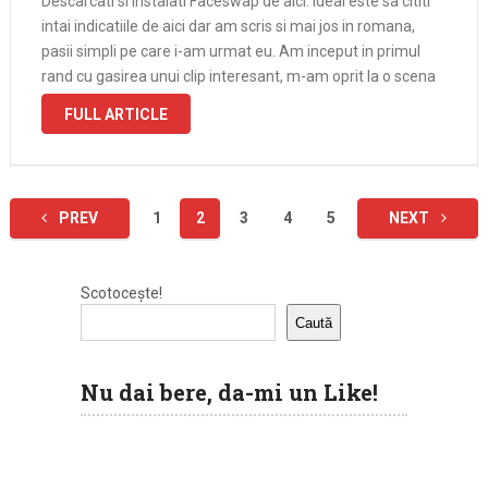
Descarcati si instalati Faceswap de aici. Ideal este sa cititi
intai indicatiile de aici dar am scris si mai jos in romana,
pasii simpli pe care i-am urmat eu. Am inceput in primul
rand cu gasirea unui clip interesant, m-am oprit la o scena
din Spiderman: …
FULL ARTICLE
Paginație
PREV
1
2
3
4
5
NEXT
articole
Scotocește!
Caută
Nu dai bere, da-mi un Like!